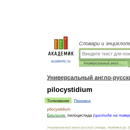
Словари и энциклоп
academic.ru
Универсальный англо-русский словарь
Универсальный англо-русск
pilocystidium
Толкование
Перевод
pilocystidium
Биология:
пилоцистида
(
цистида
на
пове
Универсальный
англо
-
русский
словарь
.
Академик
.
ру
.
2