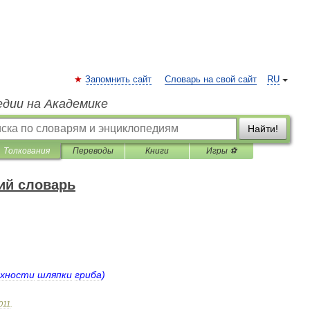
Запомнить сайт
Словарь на свой сайт
RU
едии на Академике
Найти!
Толкования
Переводы
Книги
Игры ⚽
ий словарь
рхности
шляпки
гриба
)
011
.