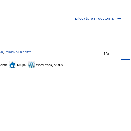
pilocytic astrocytoma
ка
,
Реклама на сайте
18+
omla,
Drupal,
WordPress, MODx.